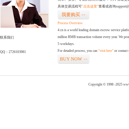
具体交易流程可
“点击这里”
查看或咨询support@
我要购买
>>
Process Overview:
4.cn is a world leading domain escrow service plat
million RMB transaction volume every year. We promi
联系我们
5 workdays.
For detailed process, you can
“visit here”
or contact
QQ：2726103981
BUY NOW
>>
Copyright © 1998 -2025 www