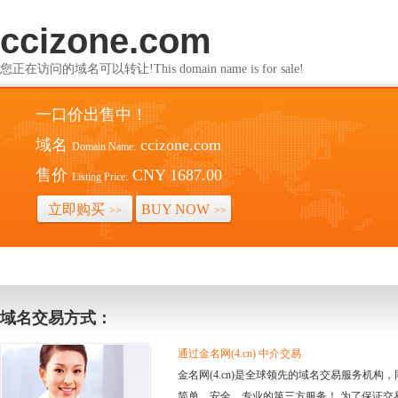
ccizone.com
您正在访问的域名可以转让!This domain name is for sale!
一口价出售中！
域名
ccizone.com
Domain Name:
售价
CNY 1687.00
Listing Price:
立即购买
BUY NOW
>>
>>
域名交易方式：
通过金名网(4.cn) 中介交易
金名网(4.cn)是全球领先的域名交易服务机
简单、安全、专业的第三方服务！ 为了保证交